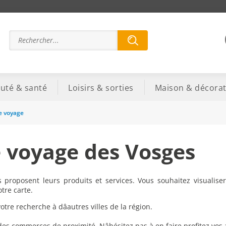
uté & santé
Loisirs & sorties
Maison & décorat
e voyage
 voyage des Vosges
 proposent leurs produits et services. Vous souhaitez visualiser
tre carte.
re recherche à dâautres villes de la région.
 des commerces de proximité. Nâhésitez pas à en faire profitez vos 