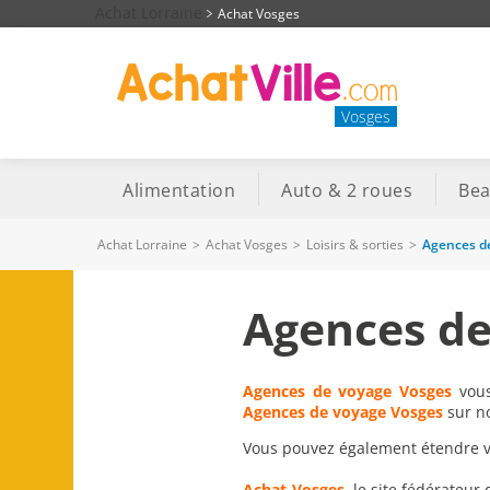
Achat Lorraine
Achat Vosges
Vosges
Alimentation
Auto & 2 roues
Bea
Achat Lorraine
>
Achat Vosges
>
Loisirs & sorties
>
Agences d
Agences de
Agences de voyage Vosges
vous
Agences de voyage Vosges
sur no
Vous pouvez également étendre vot
Achat-Vosges
, le site fédérateur