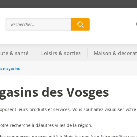
uté & santé
Loisirs & sorties
Maison & décorat
s magasins
asins des Vosges
posent leurs produits et services. Vous souhaitez visualiser votr
re recherche à dâautres villes de la région.
 des commerces de proximité. Nâhésitez pas à en faire profitez vos 