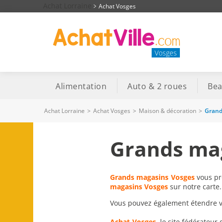
Achat Lorraine
Achat Vosges
Vosges
Alimentation
Auto & 2 roues
Bea
Achat Lorraine
>
Achat Vosges
>
Maison & décoration
>
Grand
Grands mag
Grands magasins Vosges
vous pro
magasins Vosges
sur notre carte.
Vous pouvez également étendre vot
Achat-Vosges
, le site fédérateur