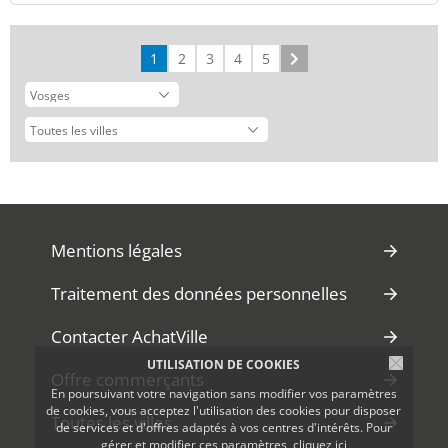
1
2
3
4
5
Suivant
Mentions légales
Traitement des données personnelles
Contacter AchatVille
UTILISATION DE COOKIES
Offre commerçants
En poursuivant votre navigation sans modifier vos paramètres
de cookies, vous acceptez l'utilisation des cookies pour disposer
Toutes les villes
de services et d'offres adaptés à vos centres d'intérêts. Pour
gérer et modifier ces paramètres,
cliquez ici