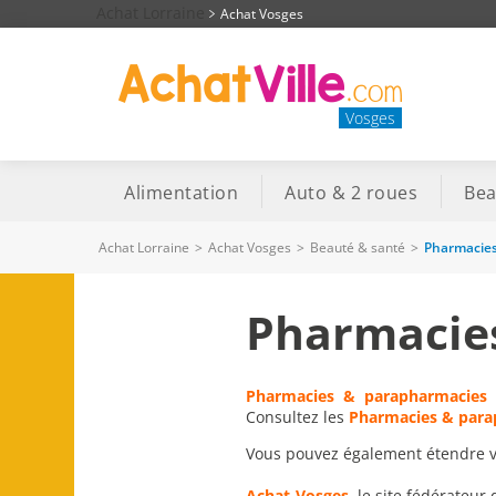
Achat Lorraine
Achat Vosges
Vosges
Alimentation
Auto & 2 roues
Bea
Achat Lorraine
>
Achat Vosges
>
Beauté & santé
>
Pharmacies
Pharmacie
Pharmacies & parapharmacies 
Consultez les
Pharmacies & para
Vous pouvez également étendre vot
Achat-Vosges
, le site fédérateur