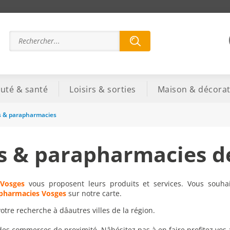
uté & santé
Loisirs & sorties
Maison & décorat
 & parapharmacies
s & parapharmacies d
Vosges
vous proposent leurs produits et services. Vous souhai
pharmacies Vosges
sur notre carte.
re recherche à dâautres villes de la région.
 des commerces de proximité. Nâhésitez pas à en faire profitez vos 