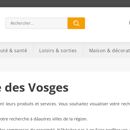
uté & santé
Loisirs & sorties
Maison & décorat
 des Vosges
t leurs produits et services. Vous souhaitez visualiser votre rec
re recherche à dâautres villes de la région.
 des commerces de proximité. Nâhésitez pas à en faire profitez vos 