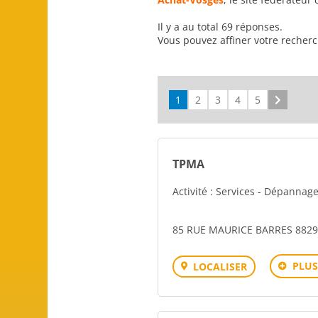
Il y a au total 69 réponses.
Vous pouvez affiner votre recher
1
2
3
4
5
Suivant
TPMA
Activité : Services - Dépannag
85 RUE MAURICE BARRES 882
PLUS
LOCALISER