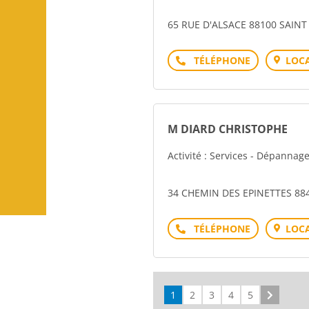
65 RUE D'ALSACE 88100 SAINT
Téléphone
LOCA
M DIARD CHRISTOPHE
Activité : Services - Dépannag
34 CHEMIN DES EPINETTES 8
Téléphone
LOCA
1
2
3
4
5
Suivant