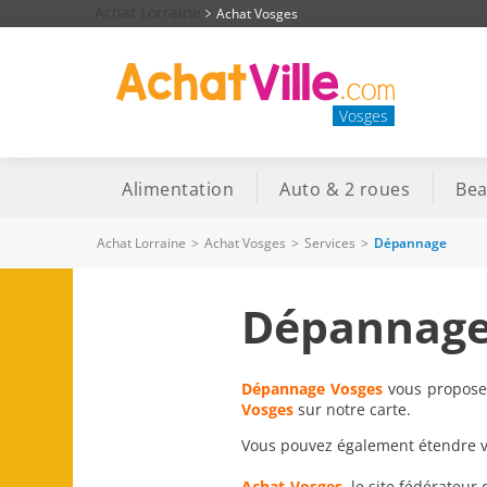
Achat Lorraine
Achat Vosges
Vosges
Alimentation
Auto & 2 roues
Bea
Achat Lorraine
>
Achat Vosges
>
Services
>
Dépannage
Dépannage
Dépannage Vosges
vous proposen
Vosges
sur notre carte.
Vous pouvez également étendre vot
Achat-Vosges
, le site fédérateur