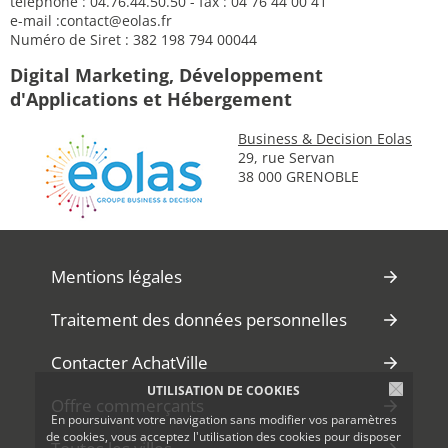
téléphone : 04.76.44.50.50 - fax : 04 76 44 00 41
e-mail :
contact@eolas.fr
Numéro de Siret : 382 198 794 00044
Digital Marketing, Développement
d'Applications et Hébergement
Business & Decision Eolas
29, rue Servan
38 000 GRENOBLE
Mentions légales
Traitement des données personnelles
Contacter AchatVille
UTILISATION DE COOKIES
Offre commerçants
En poursuivant votre navigation sans modifier vos paramètres
de cookies, vous acceptez l'utilisation des cookies pour disposer