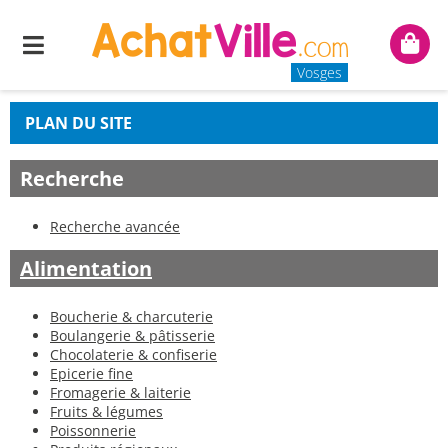
Menu
Mon
panie
Vosges
PLAN DU SITE
Recherche
Recherche avancée
Alimentation
Boucherie & charcuterie
Boulangerie & pâtisserie
Chocolaterie & confiserie
Epicerie fine
Fromagerie & laiterie
Fruits & légumes
Poissonnerie