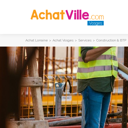
Vosges
Achat Lorraine
>
Achat Vosges
>
Services
>
Construction & BTP