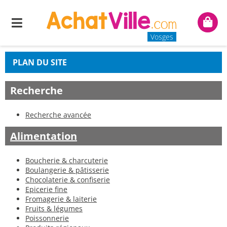
Menu
Mon
panie
Vosges
PLAN DU SITE
Recherche
Recherche avancée
Alimentation
Boucherie & charcuterie
Boulangerie & pâtisserie
Chocolaterie & confiserie
Epicerie fine
Fromagerie & laiterie
Fruits & légumes
Poissonnerie