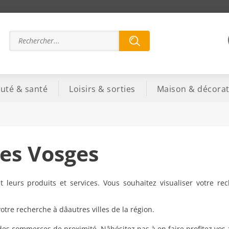
uté & santé
Loisirs & sorties
Maison & décorat
es Vosges
leurs produits et services. Vous souhaitez visualiser votre re
re recherche à dâautres villes de la région.
 des commerces de proximité. Nâhésitez pas à en faire profitez vos 