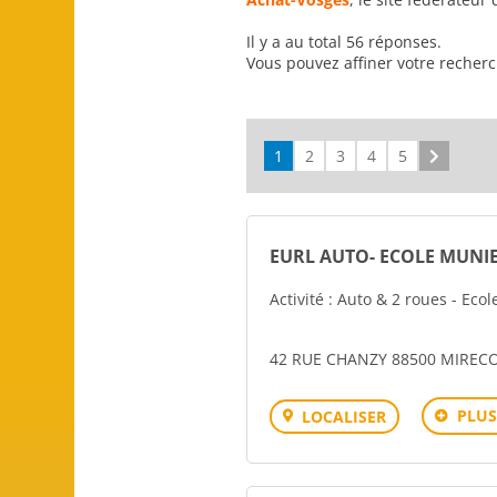
Il y a au total 56 réponses.
Vous pouvez affiner votre recher
1
2
3
4
5
Suivant
EURL AUTO- ECOLE MUNI
Activité : Auto & 2 roues - Eco
42 RUE CHANZY 88500 MIREC
PLUS
LOCALISER