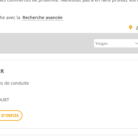
che avec la
Recherche avancée
ER
les de conduite
OURT
 D'INFOS