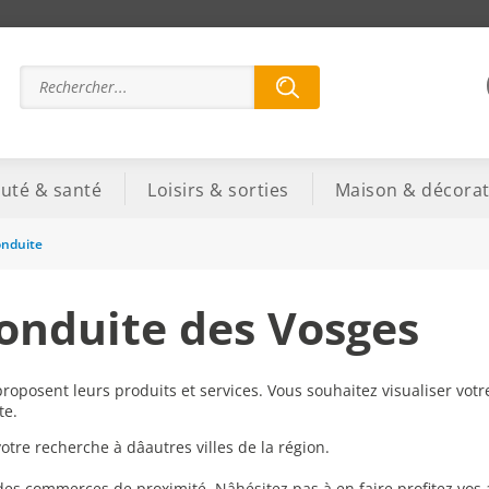
uté & santé
Loisirs & sorties
Maison & décorat
onduite
conduite des Vosges
roposent leurs produits et services. Vous souhaitez visualiser vot
te.
re recherche à dâautres villes de la région.
 des commerces de proximité. Nâhésitez pas à en faire profitez vos 