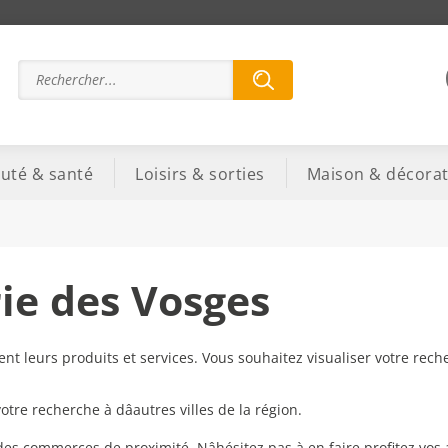
uté & santé
Loisirs & sorties
Maison & décorat
rie des Vosges
t leurs produits et services. Vous souhaitez visualiser votre rech
re recherche à dâautres villes de la région.
 des commerces de proximité. Nâhésitez pas à en faire profitez vos 