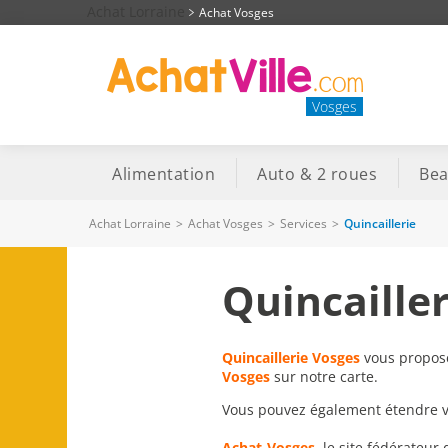
Achat Lorraine
Achat Vosges
Vosges
Alimentation
Auto & 2 roues
Bea
Achat Lorraine
>
Achat Vosges
>
Services
>
Quincaillerie
Quincaille
Quincaillerie Vosges
vous proposen
Vosges
sur notre carte.
Vous pouvez également étendre vot
Achat-Vosges
, le site fédérateur