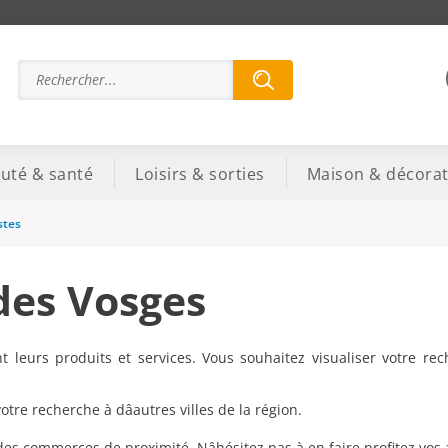
uté & santé
Loisirs & sorties
Maison & décorat
stes
 des Vosges
 leurs produits et services. Vous souhaitez visualiser votre re
re recherche à dâautres villes de la région.
 des commerces de proximité. Nâhésitez pas à en faire profitez vos 