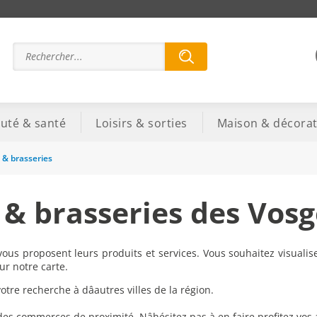
uté & santé
Loisirs & sorties
Maison & décorat
s & brasseries
 & brasseries des Vos
ous proposent leurs produits et services. Vous souhaitez visualis
ur notre carte.
re recherche à dâautres villes de la région.
 des commerces de proximité. Nâhésitez pas à en faire profitez vos 