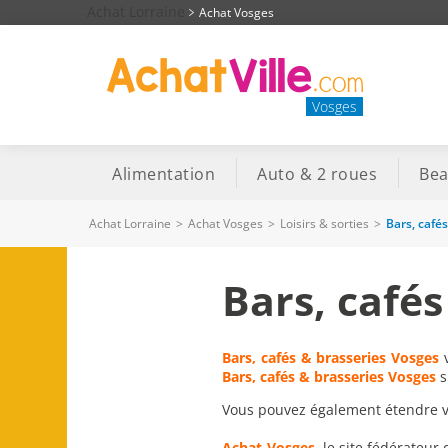
Achat Lorraine
Achat Vosges
Vosges
Alimentation
Auto & 2 roues
Bea
Achat Lorraine
>
Achat Vosges
>
Loisirs & sorties
>
Bars, café
Bars, cafés
Bars, cafés & brasseries Vosges
v
Bars, cafés & brasseries Vosges
s
Vous pouvez également étendre vot
Achat-Vosges
, le site fédérateur