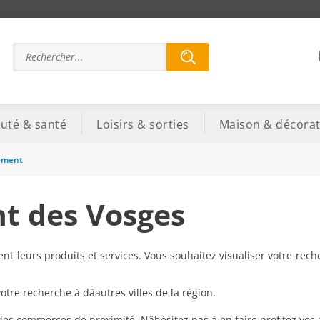
uté & santé
Loisirs & sorties
Maison & décorat
lement
t des Vosges
t leurs produits et services. Vous souhaitez visualiser votre rech
re recherche à dâautres villes de la région.
 des commerces de proximité. Nâhésitez pas à en faire profitez vos 