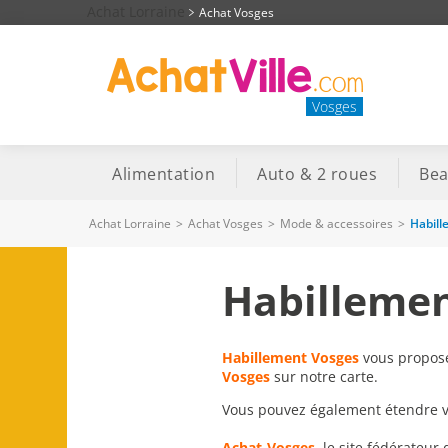
Achat Lorraine
Achat Vosges
Vosges
Alimentation
Auto & 2 roues
Bea
Achat Lorraine
>
Achat Vosges
>
Mode & accessoires
>
Habil
Habillemen
Habillement Vosges
vous proposen
Vosges
sur notre carte.
Vous pouvez également étendre vot
Achat-Vosges
, le site fédérateur