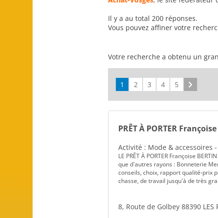
Il y a au total 200 réponses.
Vous pouvez affiner votre recher
Votre recherche a obtenu un gran
1
2
3
4
5
Suivant
PRÊT À PORTER Françoise
Activité : Mode & accessoires 
LE PRÊT À PORTER Françoise BERTIN V
que d'autres rayons : Bonneterie Mer
conseils, choix, rapport qualité-prix
chasse, de travail jusqu'à de très grand
8, Route de Golbey 88390 LES