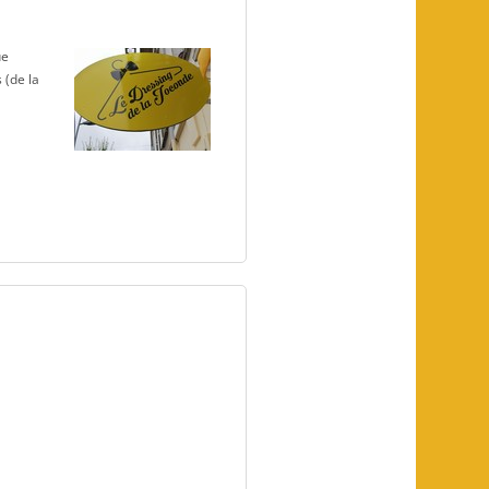
e
 (de la