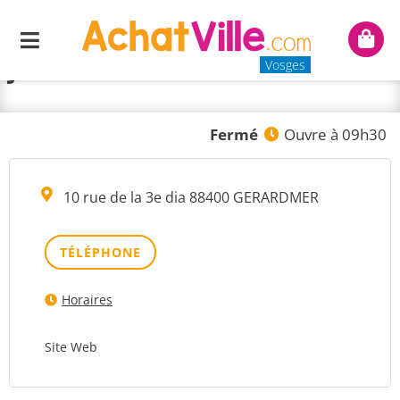
LE DRESSING DE LA
Menu
Mon
JOCONDE
panie
Vosges
Fermé
Ouvre à 09h30
10 rue de la 3e dia 88400 GERARDMER
TÉLÉPHONE
Horaires
Site Web