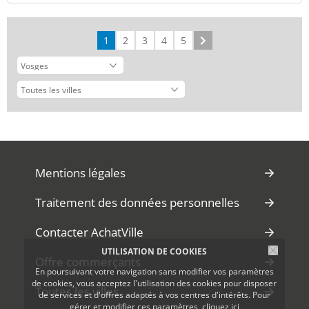
1
2
3
4
5
Suivant
Mentions légales
Traitement des données personnelles
Contacter AchatVille
UTILISATION DE COOKIES
Offre commerçants
En poursuivant votre navigation sans modifier vos paramètres
de cookies, vous acceptez l'utilisation des cookies pour disposer
Toutes les villes
de services et d'offres adaptés à vos centres d'intérêts. Pour
gérer et modifier ces paramètres,
cliquez ici