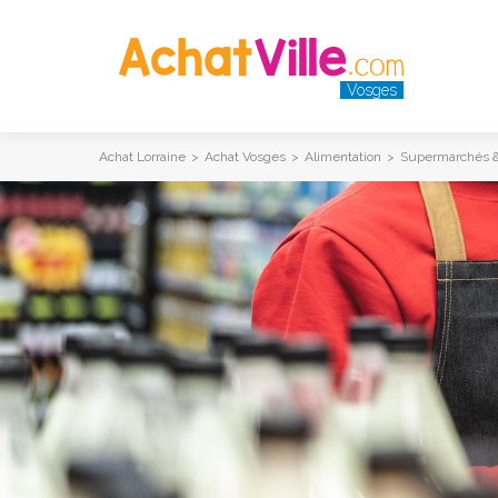
Vosges
Achat Lorraine
>
Achat Vosges
>
Alimentation
>
Supermarchés &