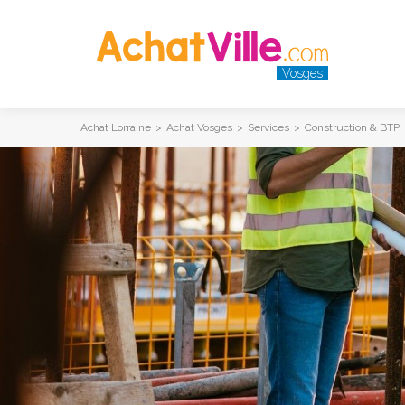
Vosges
Achat Lorraine
>
Achat Vosges
>
Services
>
Construction & BTP