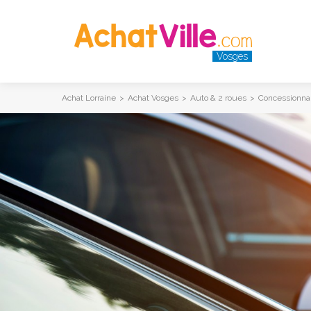
Vosges
Achat Lorraine
>
Achat Vosges
>
Auto & 2 roues
>
Concessionnai