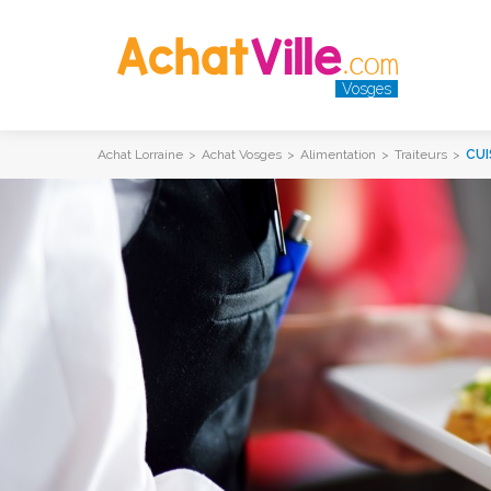
Vosges
Achat Lorraine
>
Achat Vosges
>
Alimentation
>
Traiteurs
>
CUI