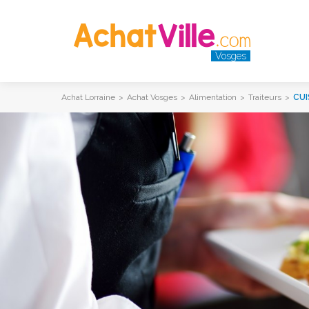
Vosges
Achat Lorraine
>
Achat Vosges
>
Alimentation
>
Traiteurs
>
CUI