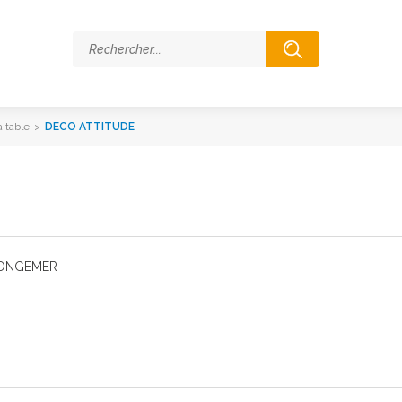
a table
>
DECO ATTITUDE
LONGEMER