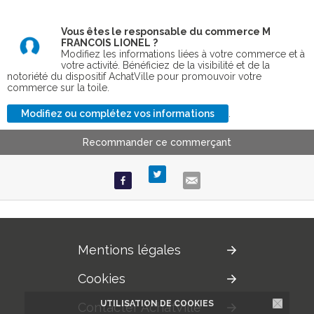
Vous êtes le responsable du commerce M
FRANCOIS LIONEL ?
Modifiez les informations liées à votre commerce et à
votre activité. Bénéficiez de la visibilité et de la
notoriété du dispositif AchatVille pour promouvoir votre
commerce sur la toile.
Modifiez ou complétez vos informations
.
Recommander ce commerçant
Mentions légales
Cookies
UTILISATION DE COOKIES
Contacter AchatVille