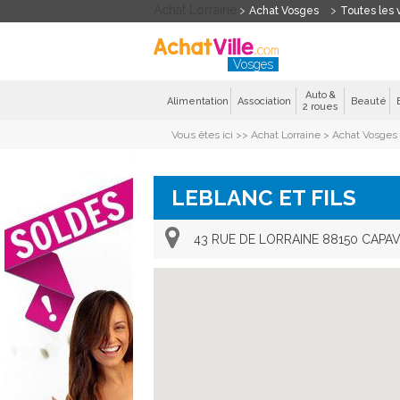
Achat Lorraine
Achat Vosges
Toutes les v
Vosges
Auto &
Alimentation
Association
Beauté
2 roues
Vous êtes ici >>
Achat Lorraine
>
Achat Vosges
LEBLANC ET FILS
43 RUE DE LORRAINE 88150 CAPA