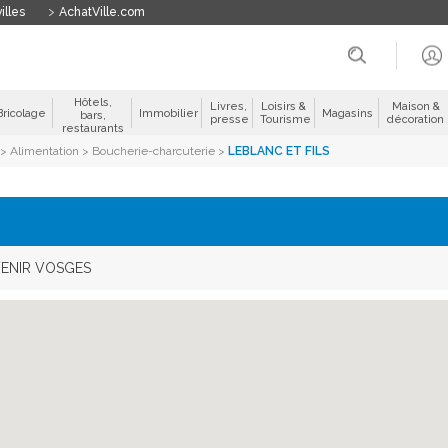
illes
AchatVille.com
Hôtels,
Livres,
Loisirs &
Maison &
Bricolage
Immobilier
Magasins
bars,
presse
Tourisme
décoration
restaurants
>
Alimentation
>
Boucherie-charcuterie
>
LEBLANC ET FILS
VENIR VOSGES