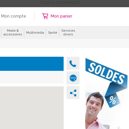
Espace commerçant
Mon compte
Mon panier
Mode &
Services
Multimédia
Santé
accessoires
divers