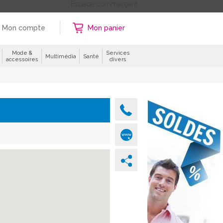
Espace commerçant
Mon compte
Mon panier
Mode &
Services
Multimédia
Santé
accessoires
divers