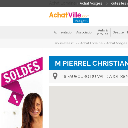
Achat Lorraine
Achat Vosges
Toutes les v
Vosges
Auto &
Alimentation
Association
Beauté
2 roues
Vous êtes ici >>
Achat Lorraine
>
Achat Vosges
M PIERREL CHRISTIA
16 FAUBOURG DU VAL D'AJOL 88