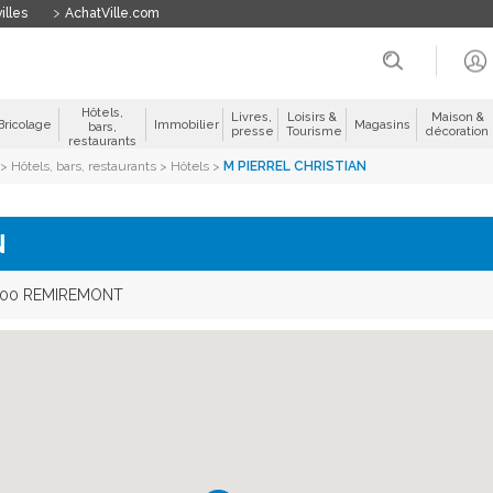
illes
AchatVille.com
Hôtels,
Livres,
Loisirs &
Maison &
Bricolage
Immobilier
Magasins
bars,
presse
Tourisme
décoration
restaurants
>
Hôtels, bars, restaurants
>
Hôtels
>
M PIERREL CHRISTIAN
N
200 REMIREMONT