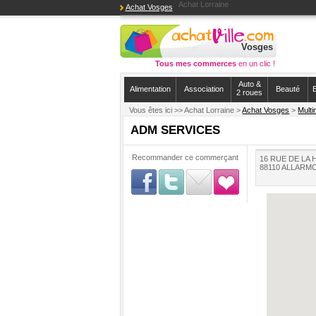
Achat Lorraine
Achat Vosges
Vosges
Tous mes commerces
en un clic !
Auto &
Alimentation
Association
Beauté
B
2 roues
Vous êtes ici >>
Achat Lorraine >
Achat Vosges
>
Multi
ADM SERVICES
Recommander ce commerçant
16 RUE DE LA
88110 ALLARM