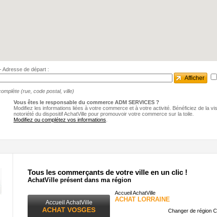
e - Adresse de départ :
Afficher
omplète (rue, code postal, ville)
Vous êtes le responsable du commerce ADM SERVICES ?
Modifiez les informations liées à votre commerce et à votre activité. Bénéficiez de la visib
notoriété du dispositif AchatVille pour promouvoir votre commerce sur la toile.
Modifiez ou complétez vos informations
.
Tous les commerçants de votre ville en un clic !
AchatVille présent dans ma région
Accueil AchatVille
ACHAT LORRAINE
Accueil AchatVille
ACHAT VOSGES
Changer de région C