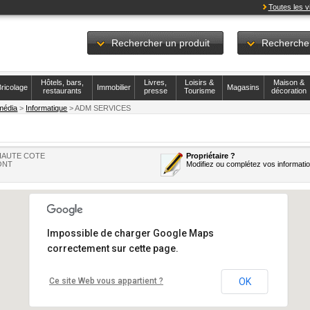
Toutes les vi
Rechercher un produit
Recherche
Hôtels, bars,
Livres,
Loisirs &
Maison &
ricolage
Immobilier
Magasins
restaurants
presse
Tourisme
décoration
média
>
Informatique
> ADM SERVICES
 HAUTE COTE
Propriétaire ?
ONT
Modifiez ou complétez vos informati
Impossible de charger Google Maps
correctement sur cette page.
Ce site Web vous appartient ?
OK