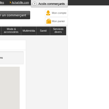
lles
AchatVille.com
Mon compte
r un commerçant
Mon panier
Mode &
Services
Multimédia
Santé
accessoires
divers
ons