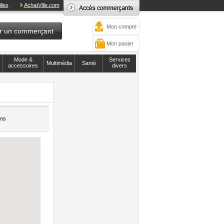
lles
AchatVille.com
Mon compte
r un commerçant
Mon panier
Mode &
Services
Multimédia
Santé
accessoires
divers
ons