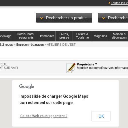
Toutes les vi
Rechercher un produit
Recherche
Hôtels, bars,
Livres,
Loisirs &
Maison &
ricolage
Immobilier
Magasins
restaurants
presse
Tourisme
décoration
& 2 roues
>
Entretien-réparation
> ATELIERS DE L'EST
TEUIL
Propriétaire ?
T SUR VAIR
Modifiez ou complétez vos informati
Impossible de charger Google Maps
correctement sur cette page.
Ce site Web vous appartient ?
OK