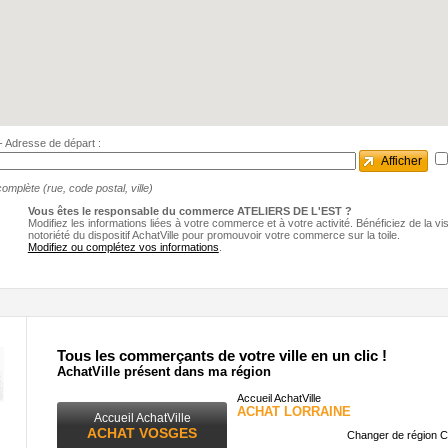
e - Adresse de départ :
Afficher
omplète (rue, code postal, ville)
Vous êtes le responsable du commerce ATELIERS DE L'EST ?
Modifiez les informations liées à votre commerce et à votre activité. Bénéficiez de la visib
notoriété du dispositif AchatVille pour promouvoir votre commerce sur la toile.
Modifiez ou complétez vos informations
.
Tous les commerçants de votre ville en un clic !
AchatVille présent dans ma région
Accueil AchatVille
ACHAT LORRAINE
Accueil AchatVille
ACHAT VOSGES
Changer de région C