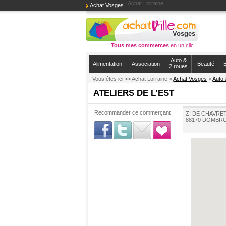
Achat Lorraine
Achat Vosges
Vosges
Tous mes commerces
en un clic !
Auto &
Alimentation
Association
Beauté
B
2 roues
Vous êtes ici >>
Achat Lorraine >
Achat Vosges
>
Auto 
ATELIERS DE L'EST
Recommander ce commerçant
ZI DE CHAVRE
88170 DOMBRO