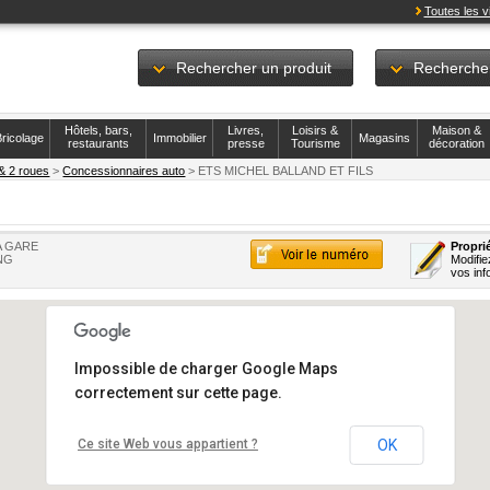
Toutes les vi
Rechercher un produit
Recherche
Hôtels, bars,
Livres,
Loisirs &
Maison &
ricolage
Immobilier
Magasins
restaurants
presse
Tourisme
décoration
& 2 roues
>
Concessionnaires auto
> ETS MICHEL BALLAND ET FILS
A GARE
Proprié
NG
Modifie
vos inf
Impossible de charger Google Maps
correctement sur cette page.
Ce site Web vous appartient ?
OK