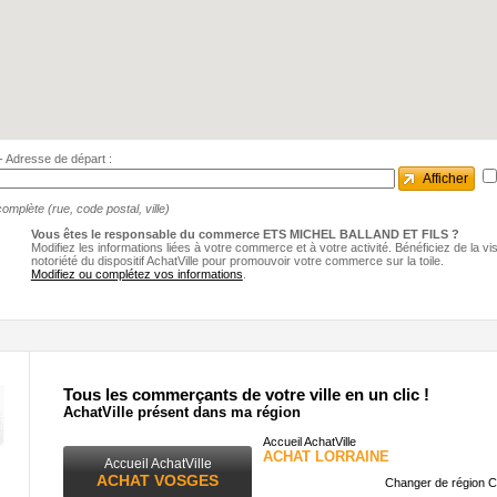
e - Adresse de départ :
Afficher
omplète (rue, code postal, ville)
Vous êtes le responsable du commerce ETS MICHEL BALLAND ET FILS ?
Modifiez les informations liées à votre commerce et à votre activité. Bénéficiez de la visib
notoriété du dispositif AchatVille pour promouvoir votre commerce sur la toile.
Modifiez ou complétez vos informations
.
Tous les commerçants de votre ville en un clic !
AchatVille présent dans ma région
Accueil AchatVille
ACHAT LORRAINE
Accueil AchatVille
ACHAT VOSGES
Changer de région C