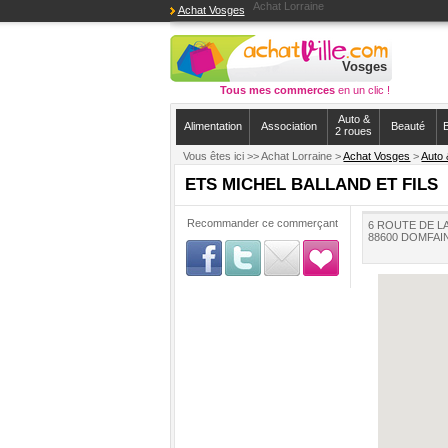
Achat Lorraine
Achat Vosges
Vosges
Tous mes commerces
en un clic !
Auto &
Alimentation
Association
Beauté
B
2 roues
Vous êtes ici >>
Achat Lorraine >
Achat Vosges
>
Auto 
ETS MICHEL BALLAND ET FILS
Recommander ce commerçant
6 ROUTE DE L
88600 DOMFAI