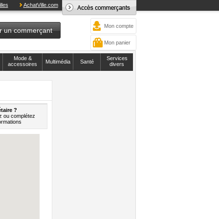
lles
AchatVille.com
Mon compte
r un commerçant
Mon panier
Mode &
Services
Multimédia
Santé
accessoires
divers
taire ?
z ou complétez
ormations