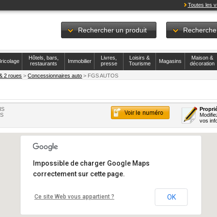
Toutes les vi
Rechercher un produit
Recherche
Hôtels, bars,
Livres,
Loisirs &
Maison &
ricolage
Immobilier
Magasins
restaurants
presse
Tourisme
décoration
& 2 roues
>
Concessionnaires auto
> FGS AUTOS
IS
Proprié
ES
Modifie
vos inf
Impossible de charger Google Maps
correctement sur cette page.
Ce site Web vous appartient ?
OK