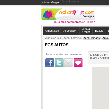
Achat Lorraine
Achat Vosges
Vosges
Tous mes commerces
en un clic !
Auto &
Alimentation
Association
Beauté
B
2 roues
Vous êtes ici >>
Achat Lorraine >
Achat Vosges
>
Auto 
FGS AUTOS
Recommander ce commerçant
37 RUE DU PAT
88130 CHARM