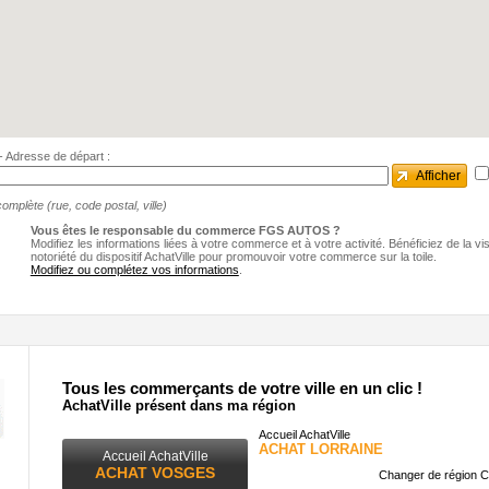
e - Adresse de départ :
Afficher
omplète (rue, code postal, ville)
Vous êtes le responsable du commerce FGS AUTOS ?
Modifiez les informations liées à votre commerce et à votre activité. Bénéficiez de la visib
notoriété du dispositif AchatVille pour promouvoir votre commerce sur la toile.
Modifiez ou complétez vos informations
.
Tous les commerçants de votre ville en un clic !
AchatVille présent dans ma région
Accueil AchatVille
ACHAT LORRAINE
Accueil AchatVille
ACHAT VOSGES
Changer de région C