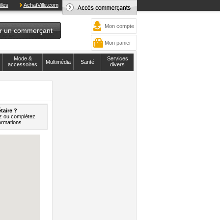
lles
AchatVille.com
Mon compte
r un commerçant
Mon panier
Mode &
Services
Multimédia
Santé
accessoires
divers
taire ?
z ou complétez
ormations