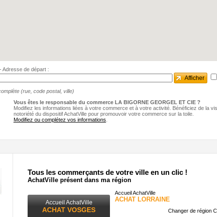
e - Adresse de départ :
Afficher
omplète (rue, code postal, ville)
Vous êtes le responsable du commerce LA BIGORNE GEORGEL ET CIE ?
Modifiez les informations liées à votre commerce et à votre activité. Bénéficiez de la visib
notoriété du dispositif AchatVille pour promouvoir votre commerce sur la toile.
Modifiez ou complétez vos informations
.
Tous les commerçants de votre ville en un clic !
AchatVille présent dans ma région
Accueil AchatVille
ACHAT LORRAINE
Accueil AchatVille
ACHAT VOSGES
Changer de région C