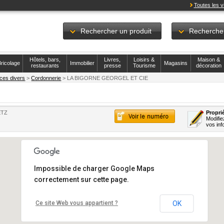
Toutes les vi
Rechercher un produit
Recherche
Hôtels, bars,
Livres,
Loisirs &
Maison &
ricolage
Immobilier
Magasins
restaurants
presse
Tourisme
décoration
ces divers
>
Cordonnerie
> LA BIGORNE GEORGEL ET CIE
ETZ
Proprié
Modifie
vos inf
Impossible de charger Google Maps
correctement sur cette page.
Ce site Web vous appartient ?
OK