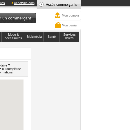
lles
AchatVille.com
Mon compte
r un commerçant
Mon panier
Mode &
Services
Multimédia
Santé
accessoires
divers
taire ?
z ou complétez
ormations