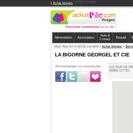
Achat Lorraine
Achat Vosges
Vosges
Tous mes commerces
en un clic !
Auto &
Alimentation
Association
Beauté
B
2 roues
Vous êtes ici >>
Achat Lorraine >
Achat Vosges
>
Servi
LA BIGORNE GEORGEL ET CIE
Recommander ce commerçant
241 RUE DE M
88800 VITTEL