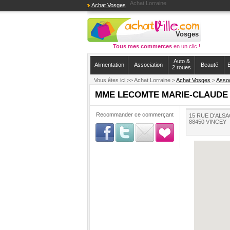
Achat Lorraine
Achat Vosges
Vosges
Tous mes commerces
en un clic !
Auto &
Alimentation
Association
Beauté
B
2 roues
Vous êtes ici >>
Achat Lorraine >
Achat Vosges
>
Assoc
MME LECOMTE MARIE-CLAUDE
Recommander ce commerçant
15 RUE D'ALS
88450 VINCEY