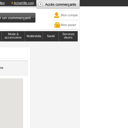
lles
AchatVille.com
Mon compte
r un commerçant
Mon panier
Mode &
Services
Multimédia
Santé
accessoires
divers
ons