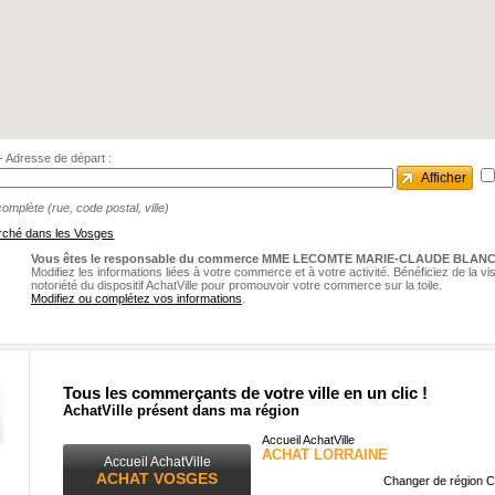
e - Adresse de départ :
Afficher
omplète (rue, code postal, ville)
rché dans les Vosges
Vous êtes le responsable du commerce MME LECOMTE MARIE-CLAUDE BLAN
Modifiez les informations liées à votre commerce et à votre activité. Bénéficiez de la visib
notoriété du dispositif AchatVille pour promouvoir votre commerce sur la toile.
Modifiez ou complétez vos informations
.
Tous les commerçants de votre ville en un clic !
AchatVille présent dans ma région
Accueil AchatVille
ACHAT LORRAINE
Accueil AchatVille
ACHAT VOSGES
Changer de région C