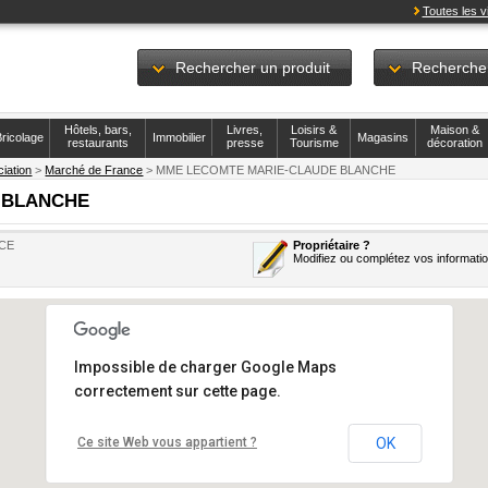
Toutes les vi
Rechercher un produit
Recherche
Hôtels, bars,
Livres,
Loisirs &
Maison &
ricolage
Immobilier
Magasins
restaurants
presse
Tourisme
décoration
iation
>
Marché de France
> MME LECOMTE MARIE-CLAUDE BLANCHE
 BLANCHE
ACE
Propriétaire ?
Modifiez ou complétez vos informati
Impossible de charger Google Maps
correctement sur cette page.
Ce site Web vous appartient ?
OK