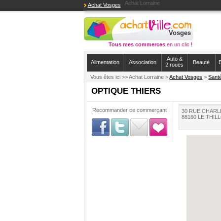
Achat Lorraine
Achat Vosges
Vosges
Tous mes commerces
en un clic !
Auto &
Alimentation
Association
Beauté
B
2 roues
Vous êtes ici >>
Achat Lorraine >
Achat Vosges
>
Sant
OPTIQUE THIERS
Recommander ce commerçant
30 RUE CHARL
88160 LE THIL