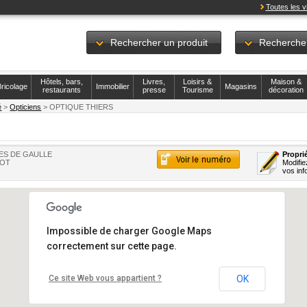
Toutes les vi
Rechercher un produit
Recherche
Hôtels, bars,
Livres,
Loisirs &
Maison &
ricolage
Immobilier
Magasins
restaurants
presse
Tourisme
décoration
é
>
Opticiens
> OPTIQUE THIERS
ES DE GAULLE
Proprié
LOT
Modifie
vos inf
Impossible de charger Google Maps
correctement sur cette page.
Ce site Web vous appartient ?
OK