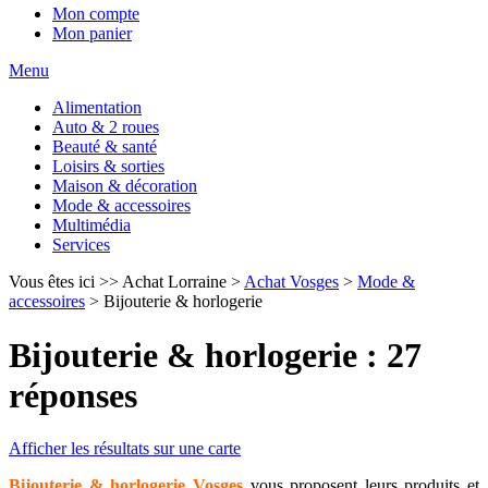
Mon compte
Mon panier
Menu
Alimentation
Auto & 2 roues
Beauté & santé
Loisirs & sorties
Maison & décoration
Mode & accessoires
Multimédia
Services
Vous êtes ici >>
Achat Lorraine
>
Achat Vosges
>
Mode &
accessoires
>
Bijouterie & horlogerie
Bijouterie & horlogerie : 27
réponses
Afficher les résultats sur une carte
Bijouterie & horlogerie Vosges
vous proposent leurs produits et