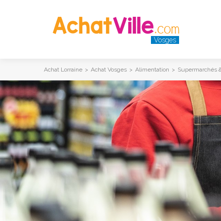
Vosges
Achat Lorraine
>
Achat Vosges
>
Alimentation
>
Supermarchés &