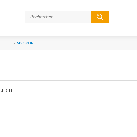
coration
>
MS SPORT
UERITE