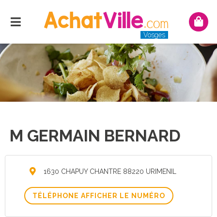
Menu
Mon
pani
Vosges
M GERMAIN BERNARD
1630 CHAPUY CHANTRE 88220 URIMENIL
AFFICHER LE NUMÉRO