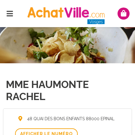
Menu
Mon
pani
Vosges
MME HAUMONTE
RACHEL
48 QUAI DES BONS ENFANTS 88000 EPINAL
AFFICHER LE NUMÉRO