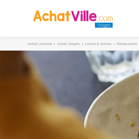
Vosges
Achat Lorraine
>
Achat Vosges
>
Loisirs & sorties
>
Restaurants