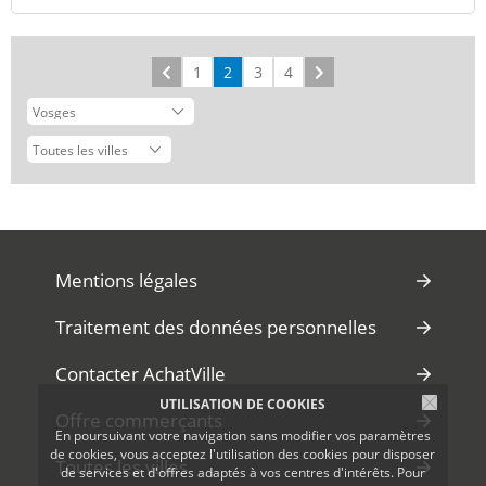
Précédent
1
2
3
4
Suivant
Mentions légales
Traitement des données personnelles
Contacter AchatVille
UTILISATION DE COOKIES
Offre commerçants
En poursuivant votre navigation sans modifier vos paramètres
de cookies, vous acceptez l'utilisation des cookies pour disposer
Toutes les villes
de services et d'offres adaptés à vos centres d'intérêts. Pour