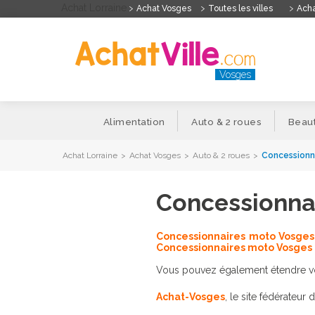
Achat Lorraine
Achat Vosges
Toutes les villes
Acha
Vosges
Alimentation
Auto & 2 roues
Beaut
Achat Lorraine
>
Achat Vosges
>
Auto & 2 roues
>
Concessionn
Concessionnai
Concessionnaires moto Vosges
Concessionnaires moto Vosges
Vous pouvez également étendre votr
Achat-Vosges
, le site fédérateur