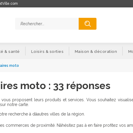
tVille.com
é & santé
Loisirs & sorties
Maison & décoration
Mo
aires moto
res moto : 33 réponses
vous proposent leurs produits et services. Vous souhaitez visualis
sur notre carte.
e recherche à dâautres villes de la région.
 des commerces de proximité. Nâhésitez pas à en faire profitez vos ami