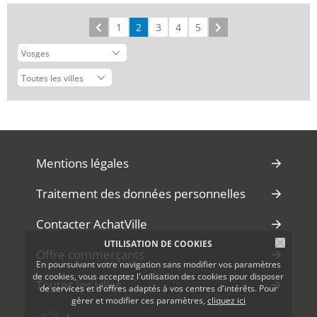
Précédent
1
2
3
4
5
Suivant
Mentions légales
Traitement des données personnelles
Contacter AchatVille
UTILISATION DE COOKIES
Offre commerçants
En poursuivant votre navigation sans modifier vos paramètres
de cookies, vous acceptez l'utilisation des cookies pour disposer
Toutes les villes
de services et d'offres adaptés à vos centres d'intérêts. Pour
gérer et modifier ces paramètres,
cliquez ici