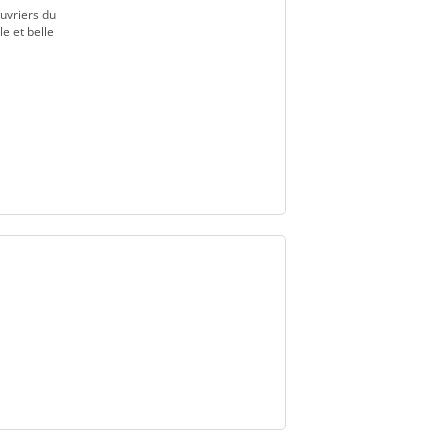
ouvriers du
e et belle