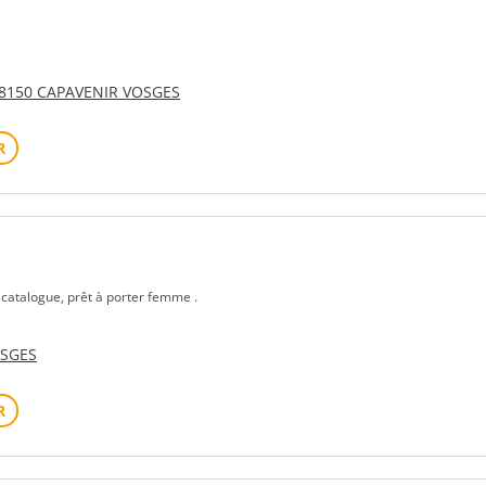
88150 CAPAVENIR VOSGES
R
s catalogue, prêt à porter femme .
OSGES
R