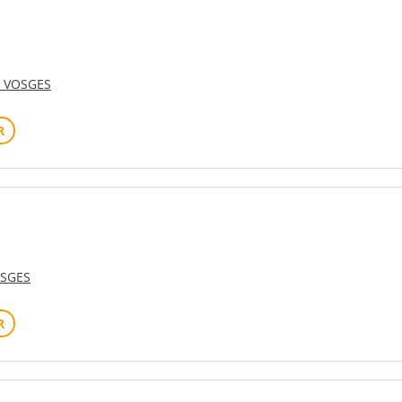
S VOSGES
R
OSGES
R