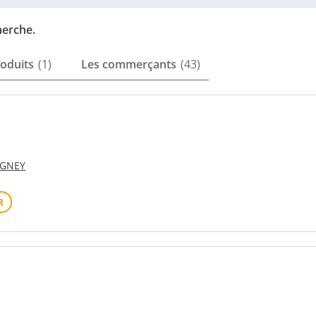
herche.
roduits
1
Les commerçants
43
AGNEY
R