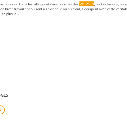
Vosges
s polaires. Dans les villages et dans les villes des
, les bûcherons, les 
hiver travaillent ou sont à l'extérieur ou au froid, s'équipent avec cette véritabl
te plus la...
SGES
R