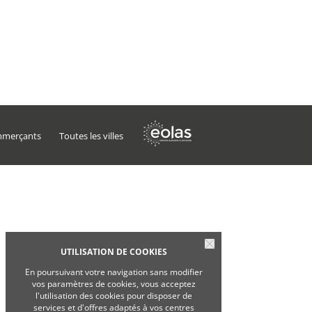
mmerçants
Toutes les villes
UTILISATION DE COOKIES
En poursuivant votre navigation sans modifier
vos paramètres de cookies, vous acceptez
l'utilisation des cookies pour disposer de
services et d'offres adaptés à vos centres