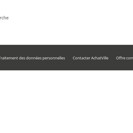
erche
Traitement des données personnelles
Contacter AchatVille
Offre co