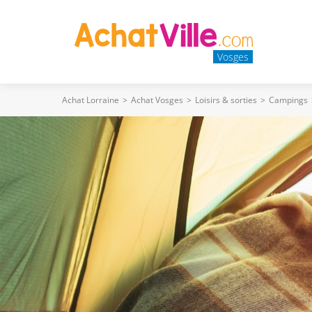
Vosges
Achat Lorraine
>
Achat Vosges
>
Loisirs & sorties
>
Campings