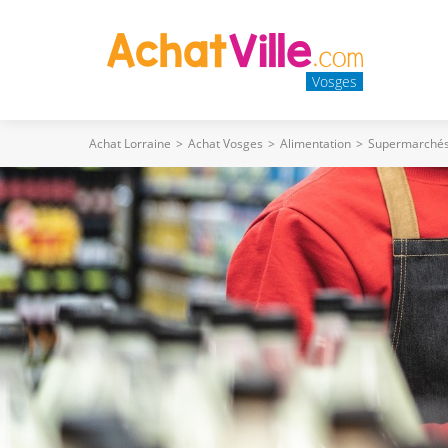
Vosges
Achat Lorraine
>
Achat Vosges
>
Alimentation
>
Supermarchés