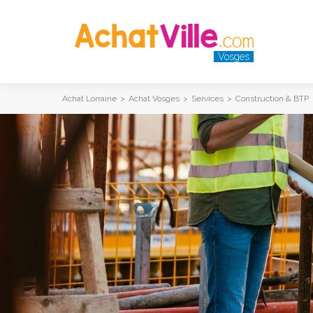
Vosges
Achat Lorraine
>
Achat Vosges
>
Services
>
Construction & BTP