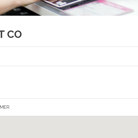
T CO
R
DMER