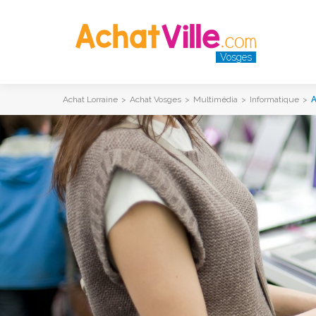
Vosges
Achat Lorraine
>
Achat Vosges
>
Multimédia
>
Informatique
>