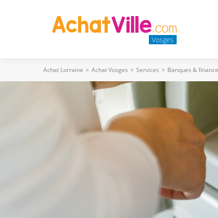
Vosges
Achat Lorraine
>
Achat Vosges
>
Services
>
Banques & financ