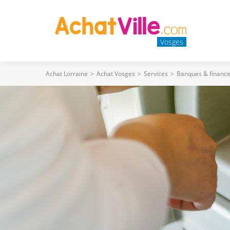
Vosges
Achat Lorraine
>
Achat Vosges
>
Services
>
Banques & financ