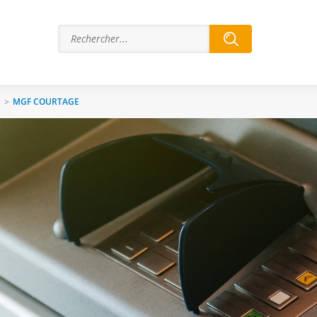
e
>
MGF COURTAGE